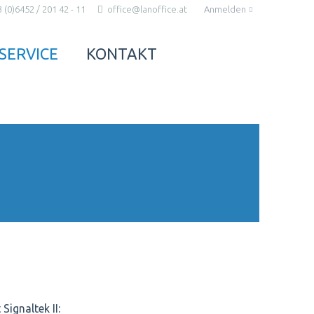
Anmelden
 (0)6452 / 201 42 - 11
office@lanoffice.at
NAVIGATION
ÜBERSPRINGEN
SERVICE
KONTAKT
Signaltek II: