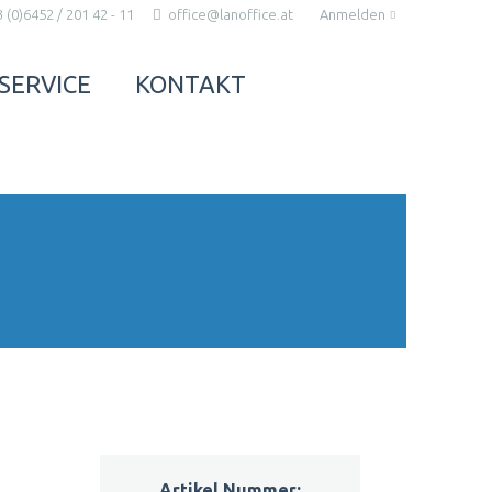
Anmelden
 (0)6452 / 201 42 - 11
office@lanoffice.at
NAVIGATION
ÜBERSPRINGEN
SERVICE
KONTAKT