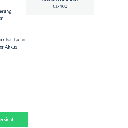
CL-400
ßerung
en
eroberfläche
der Akkus
ersicht