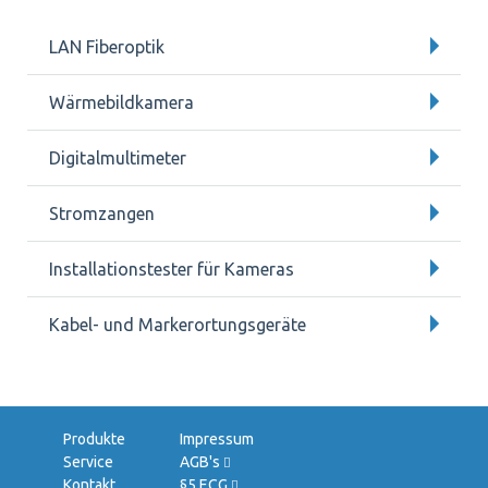
LAN Fiberoptik
Wärmebildkamera
Digitalmultimeter
Stromzangen
Installationstester für Kameras
Kabel- und Markerortungsgeräte
Navigation
Navigation
Produkte
Impressum
überspringen
überspringen
Service
AGB's
Kontakt
§5 ECG